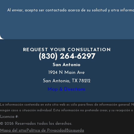
Al enviar, acepta ser contactado acerca de su solicitud y otra infor
REQUEST YOUR CONSULTATION
(830) 264-6297
San Antonio
1924 N Main Ave
San Antonio, TX 78212
Map & Directions
La información contenida en este sitio web es sólo para fines de información general.
ningún caso o situación individual. Esta información no pretende crear, y su recepción o 
Licencia #:
© 2026 Reservados todos los derechos.
Mapa del sitio
Política de Privacidad
Búsqueda