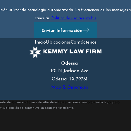
mación utilizando tecnología automatizada. La frecuencia de los mensajes 
cancelar.
Política de uso aceptable
Enviar Información
Inicio
Ubicaciones
Contáctenos
Odessa
101 N Jackson Ave
Odessa, TX 79761
Map & Directions
 Nada de lo contenido en este sitio debe tomarse como asesoramiento legal para
visualización no constituye un contrato vinculante.